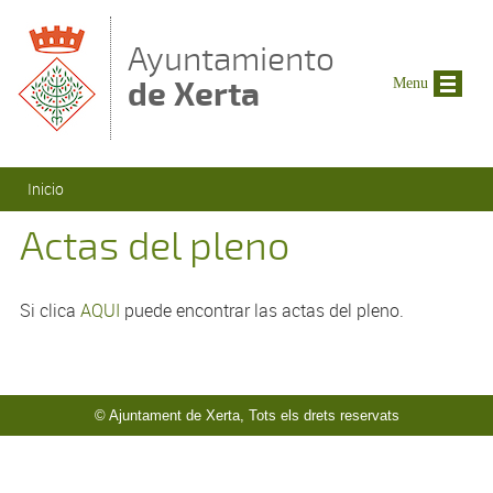
Pasar al contenido principal
Ayuntamiento
de Xerta
Menu
Se encuentra usted aquí
Inicio
Actas del pleno
Si clica
AQUI
puede encontrar las actas del pleno.
© Ajuntament de Xerta, Tots els drets reservats