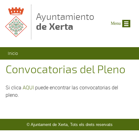
Pasar al contenido principal
Ayuntamiento
de Xerta
Menu
Se encuentra usted aquí
Inicio
Convocatorias del Pleno
Si clica
AQUI
puede encontrar las convocatorias del
pleno.
© Ajuntament de Xerta, Tots els drets reservats