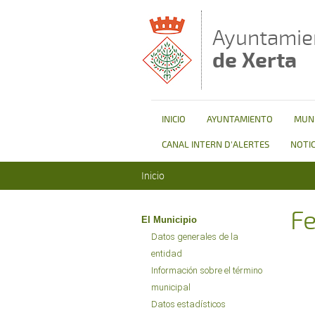
Pasar al contenido principal
Ayuntamie
de Xerta
INICIO
AYUNTAMIENTO
MUNI
CANAL INTERN D'ALERTES
NOTIC
Se encuentra usted aquí
Inicio
Fe
El Municipio
Datos generales de la
entidad
Información sobre el término
municipal
Datos estadísticos