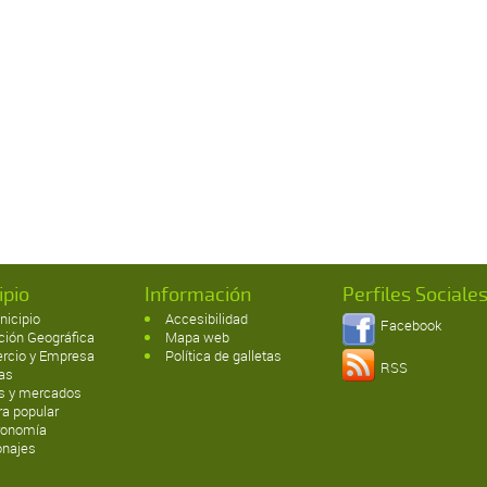
ipio
Información
Perfiles Sociale
nicipio
Accesibilidad
Facebook
ción Geográfica
Mapa web
rcio y Empresa
Política de galletas
RSS
tas
as y mercados
ra popular
ronomía
onajes