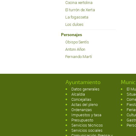
Cocina xertolina
El turrón de Xerta
La fogasseta
Los dulces
Personajes
Obispo Sentís
Antoni Añon
Fernando Martí
Ayuntamiento
Munic
Datos generales
El Mu
Alcaldía
Situa
Concejalías
Come
Actas del pleno
Fies
Ordenanzas
Feri
Impuestos y tasa
Cultu
Presupuesto
Gast
Servicios técnicos
Pers
Servicios sociales
Comunicación, Prensa y