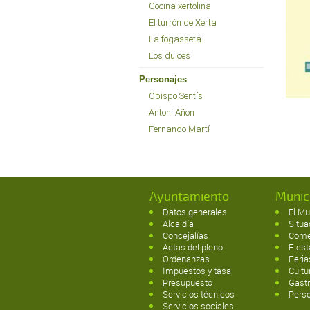
Cocina xertolina
El turrón de Xerta
La fogasseta
Los dulces
Personajes
Obispo Sentís
Antoni Añon
Fernando Martí
Ayuntamiento
Munic
Datos generales
El Mu
Alcaldía
Situa
Concejalías
Come
Actas del pleno
Fies
Ordenanzas
Feri
Impuestos y tasa
Cultu
Presupuesto
Gast
Servicios técnicos
Pers
Servicios sociales