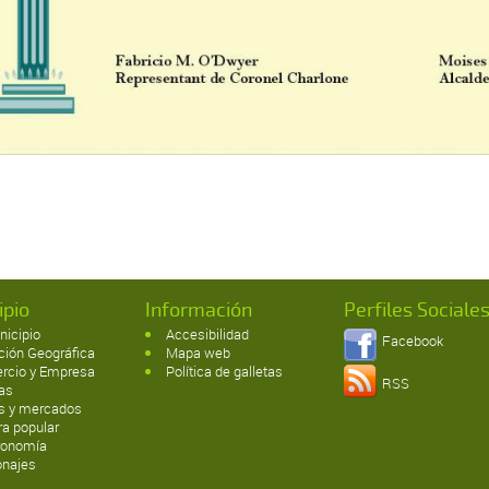
ipio
Información
Perfiles Sociale
nicipio
Accesibilidad
Facebook
ción Geográfica
Mapa web
rcio y Empresa
Política de galletas
RSS
tas
as y mercados
ra popular
ronomía
onajes