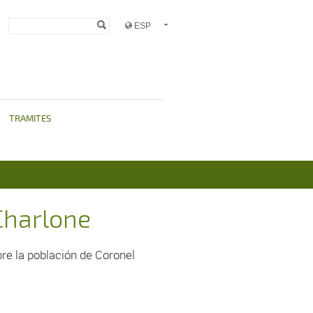
Formulario de
Buscar
búsqueda
TRAMITES
Charlone
re la población de Coronel