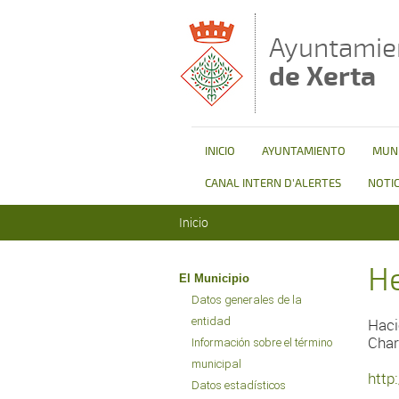
Pasar al contenido principal
Ayuntamie
de Xerta
INICIO
AYUNTAMIENTO
MUNI
CANAL INTERN D'ALERTES
NOTIC
Se encuentra usted aquí
Inicio
H
El Municipio
Datos generales de la
entidad
Haci
Char
Información sobre el término
municipal
http
Datos estadísticos