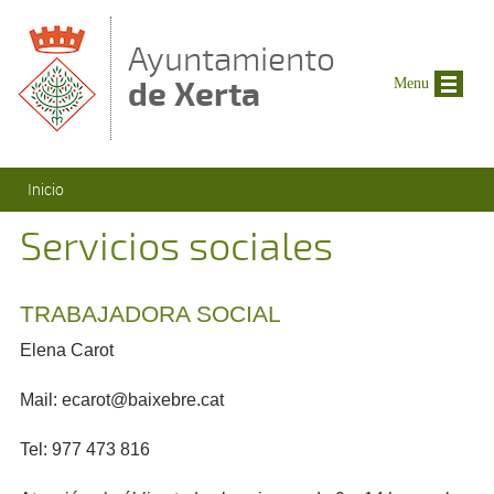
Pasar al contenido principal
Ayuntamiento
de Xerta
Menu
Se encuentra usted aquí
Inicio
Servicios sociales
TRABAJADORA SOCIAL
Elena Carot
Mail: ecarot@baixebre.cat
Tel: 977 473 816