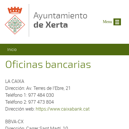
Pasar al contenido principal
Ayuntamiento
de Xerta
Menu
Se encuentra usted aquí
Inicio
Oficinas bancarias
LA CAIXA
Dirección: Av. Terres de l’Ebre, 21
Teléfono 1: 977 484 030
Teléfono 2: 977 473 804
Dirección web:
https://www.caixabank.cat
BBVA-CX
Dirección: Carrer Sant Martí, 10