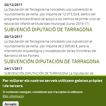
20/12/2017
La Diputación de Tarragona ha concedido una subvención al
Ayuntamiento de Xerta , por importe de 12.075,00 €, dentro del
programa extraordinario de apoyo a los centros de primer ciclo de
educación infantil de titularidad municipal (curso 2016-17)
SUBVENCIÓ DIPUTACIÓ DE TARRAGONA
20/12/2017
La Diputación de Tarragona ha concedido una subvención al
Ayuntamiento de Xerta , por importe de 2.095,80 €, para la
intervención arqueológica y musealización de las trincheras del
Barranco de los Fornets .
SUBVENCIÓN DIPUTACIÓN DE TARRAGONA
24/11/2017
SUBVENCIÓN DIPUTACIÓN DE TARRAGONA La Diputación de
Tarragona ha concedido una subvención al Ayuntamiento de Xerta
Per millorar els nostres serveis utilitzem galetes pròpies
por importe de 626,47 euros para el control de plagas.
i de tercers.
Páginas
1
2
SEGÜENT ›
últim »
Si continueu navegant, considerem que n'accepteu la utilització.
Més informació
Accepto