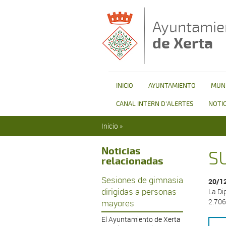
Pasar al contenido principal
Ayuntamie
de Xerta
INICIO
AYUNTAMIENTO
MUNI
CANAL INTERN D'ALERTES
NOTIC
Se encuentra usted aquí
Inicio
»
Noticias
S
relacionadas
Sesiones de gimnasia
20/1
dirigidas a personas
La Di
2.706
mayores
El Ayuntamiento de Xerta