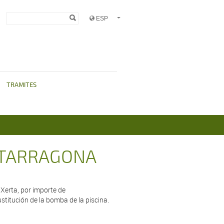
Formulario de
Buscar
búsqueda
TRAMITES
 TARRAGONA
e
Xerta
, por importe de
ustitución de la bomba de la piscina.