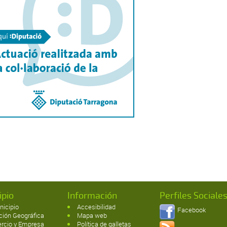
ipio
Información
Perfiles Sociale
nicipio
Accesibilidad
Facebook
ción Geográfica
Mapa web
rcio y Empresa
Política de galletas