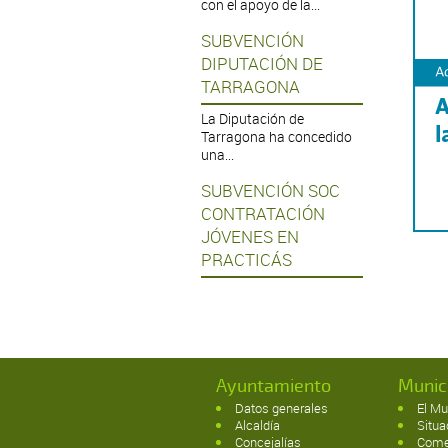
con el apoyo de la...
SUBVENCIÓN
DIPUTACIÓN DE
TARRAGONA
La Diputación de
Tarragona ha concedido
una...
SUBVENCIÓN SOC
CONTRATACIÓN
JÓVENES EN
PRACTICÁS
Ayuntamiento
Munic
Datos generales
El Mu
Alcaldía
Situa
Concejalías
Come