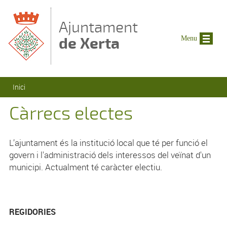
Vés al contingut
Ajuntament
de Xerta
Menu
Esteu aquí
Inici
Càrrecs electes
L’ajuntament és la institució local que té per funció el
govern i l'administració dels interessos del veïnat d'un
municipi. Actualment té caràcter electiu.
REGIDORIES