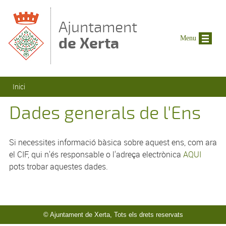
Vés al contingut
Ajuntament
de Xerta
Menu
Esteu aquí
Inici
Dades generals de l'Ens
Si necessites informació bàsica sobre aquest ens, com ara
el CIF, qui n'és responsable o l'adreça electrònica
AQUI
pots trobar aquestes dades.
© Ajuntament de Xerta, Tots els drets reservats