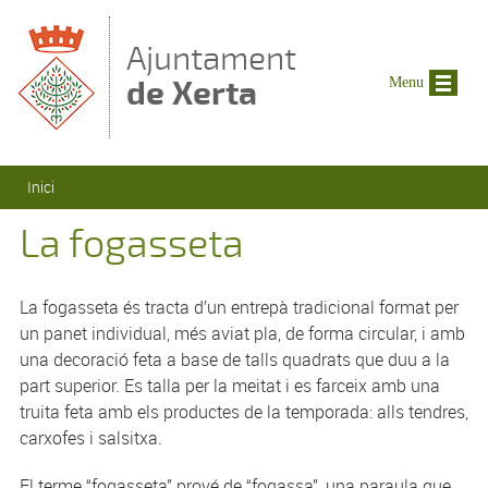
Vés al contingut
Ajuntament
de Xerta
Menu
Esteu aquí
Inici
La fogasseta
La fogasseta és tracta d’un entrepà tradicional format per
un panet individual, més aviat pla, de forma circular, i amb
una decoració feta a base de talls quadrats que duu a la
part superior. Es talla per la meitat i es farceix amb una
truita feta amb els productes de la temporada: alls tendres,
carxofes i salsitxa.
El terme “fogasseta” prové de “fogassa”, una paraula que