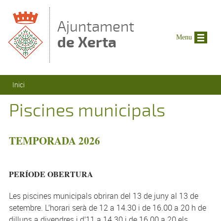
Vés al contingut
Ajuntament
de Xerta
Menu
Esteu aquí
Inici
Piscines municipals
TEMPORADA 2026
PERÍODE OBERTURA
Les piscines municipals obriran del 13 de juny al 13 de
setembre. L’horari serà de 12 a 14.30 i de 16.00 a 20 h de
dilluns a divendres i d’11 a 14.30 i de 16.00 a 20 els