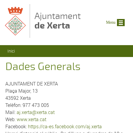
Vés al contingut
Ajuntament
de Xerta
Menu
Esteu aquí
Inici
Dades Generals
AJUNTAMENT DE XERTA
Plaça Major, 13
43592 Xerta
Telèfon: 977 473 005
Mail:
aj.xerta@xerta.cat
Web:
www.xerta.cat
Facebook:
https://ca-es.facebook.com/aj.xerta