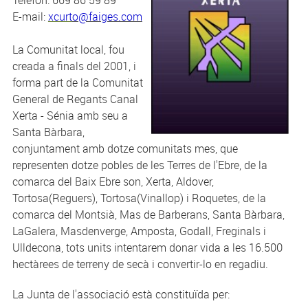
Telèfon: 669 86 59 89
E-mail:
xcurt
o@faiges.com
La Comunitat local, fou
creada a finals del 2001, i
forma part de la Comunitat
General de Regants Canal
Xerta - Sénia amb seu a
Santa Bàrbara,
conjuntament amb dotze comunitats mes, que
representen dotze pobles de les Terres de l'Ebre, de la
comarca del Baix Ebre son, Xerta, Aldover,
Tortosa(Reguers), Tortosa(Vinallop) i Roquetes, de la
comarca del Montsià, Mas de Barberans, Santa Bàrbara,
LaGalera, Masdenverge, Amposta, Godall, Freginals i
Ulldecona, tots units intentarem donar vida a les 16.500
hectàrees de terreny de secà i convertir-lo en regadiu.
La Junta de l'associació està constituïda per: