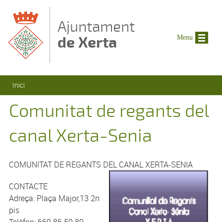
Vés al contingut
Ajuntament
de Xerta
Menu
Esteu aquí
Inici
Comunitat de regants del
canal Xerta-Senia
COMUNITAT DE REGANTS DEL CANAL XERTA-SENIA
CONTACTE
Adreça: Plaça Major,13 2n
pis