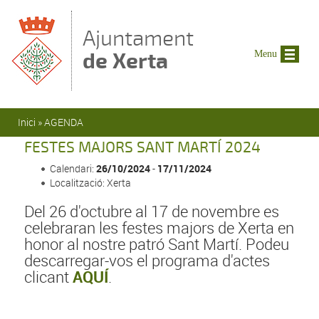
Vés al contingut
Ajuntament
de Xerta
Menu
Esteu aquí
Inici
»
AGENDA
FESTES MAJORS SANT MARTÍ 2024
Calendari:
26/10/2024
-
17/11/2024
Localització: Xerta
Del 26 d'octubre al 17 de novembre es
celebraran les festes majors de Xerta en
honor al nostre patró Sant Martí. Podeu
descarregar-vos el programa d'actes
clicant
AQUÍ
.