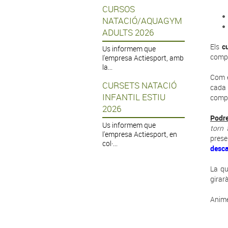
CURSOS
NATACIÓ/AQUAGYM
ADULTS 2026
Els
c
Us informem que
compar
l'empresa Actiesport, amb
la...
Com e
CURSETS NATACIÓ
cada 
INFANTIL ESTIU
compa
2026
Podre
Us informem que
torn 
l'empresa Actiesport, en
prese
col·...
desca
La qu
girar
Anime