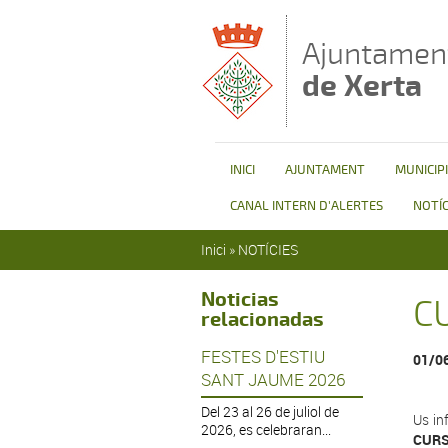
Vés al contingut
Ajuntamen
de Xerta
INICI
AJUNTAMENT
MUNICIPI
CANAL INTERN D'ALERTES
NOTÍC
Esteu aquí
Inici
»
NOTÍCIES
Noticias
C
relacionadas
FESTES D'ESTIU
01/0
SANT JAUME 2026
Del 23 al 26 de juliol de
Us in
2026, es celebraran...
CURS