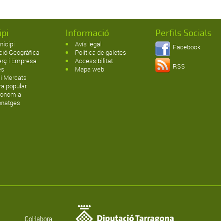
ipi
Informació
Perfils Socials
nicipi
Avís legal
Facebook
ció Geogràfica
Política de galetes
rç i Empresa
Accessibilitat
RSS
es
Mapa web
 i Mercats
ra popular
ronomia
onatges
Col·labora