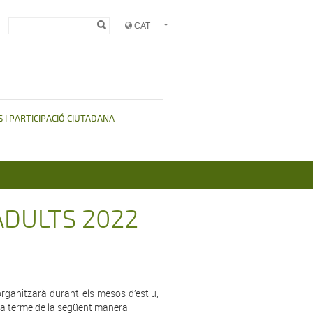
Formulari de
Cerca
cerca
 I PARTICIPACIÓ CIUTADANA
DULTS 2022
rganitzarà durant els mesos d’estiu,
à a terme de la següent manera: