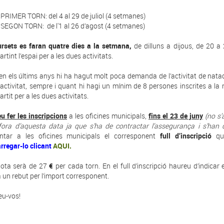
PRIMER TORN: del 4 al 29 de juliol (4 setmanes)
SEGON TORN: de l'1 al 26 d’agost (4 setmanes)
ursets es faran quatre dies a la setmana,
de dilluns a dijous, de 20 a
tint l’espai per a les dues activitats.
n els últims anys hi ha hagut molt poca demanda de l’activitat de nata
activitat, sempre i quant hi hagi un mínim de 8 persones inscrites a la n
rtit per a les dues activitats.
u fer les inscripcions
a les oficines municipals,
fins el 23 de juny
(no s’
fora d’aquesta data ja que s’ha de contractar l’assegurança i s’han
ntar a les oficines municipals el corresponent
full d’inscripció
que
rregar-lo clicant
AQUI.
ota serà de 27
€
per cada torn. En el full d’inscripció haureu d’indica
à un rebut per l’import corresponent.
u-vos!