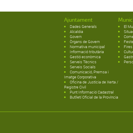
Ajuntament
Munic
Dades Generals
El Mu
Alcaldia
Situa
Govern
Come
Òrgans de Govern
Fest
Normativa municipal
Fires
Informació tributària
Cultu
Gestió econòmica
Gast
Serveis Tècnics
Pers
Serveis Socials
Comunicació, Premsa i
Imatge Corporativa
Oficina de Justícia de Xerta /
Registre Civil
Punt Informació Cadastral
Butlletí Oficial de la Província