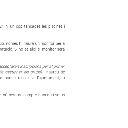
 21 h, un cop tancades les piscines i
ció, només hi haurà un monitor per a
atació. Si no és així, el monitor serà
acceptaran inscripcions per al primer
 de gestionar els grups)
i haureu de
 podeu recollir a l’ajuntament, o
r el número de compte bancari i se us