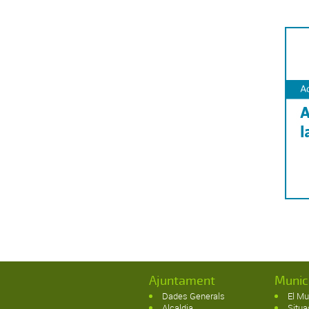
Ajuntament
Munic
Dades Generals
El Mu
Alcaldia
Situa