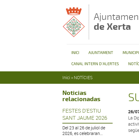
Vés al contingut
Ajuntamen
de Xerta
INICI
AJUNTAMENT
MUNICIPI
CANAL INTERN D'ALERTES
NOTÍC
Esteu aquí
Inici
»
NOTÍCIES
Noticias
S
relacionadas
FESTES D'ESTIU
26/0
SANT JAUME 2026
La Di
activ
Del 23 al 26 de juliol de
següe
2026, es celebraran...