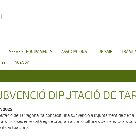
t
SERVEIS I EQUIPAMENTS
ASSOCIACIONS
TURISME
TRÀMITS
IES
AGENDA
UBVENCIÓ DIPUTACIÓ DE T
7/2022
putació de Tarragona ha concedit una subvenció a l’Ajuntament de Xerta, p
itats incloses en el catàleg de programacions culturals dels ens locals dur
nts actuacions: