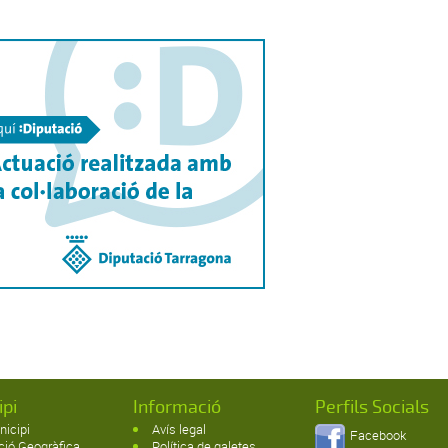
ipi
Informació
Perfils Socials
nicipi
Avís legal
Facebook
ció Geogràfica
Política de galetes