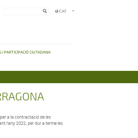
Formulari de
Cerca
cerca
 I PARTICIPACIÓ CIUTADANA
ARRAGONA
er a la contractació de les
ant l’any 2022, per dur a terme les