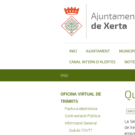
Vés al contingut
Ajuntamen
de Xerta
INICI
AJUNTAMENT
MUNICIPI
CANAL INTERN D'ALERTES
NOTÍC
Esteu aquí
Inici
Qu
OFICINA VIRTUAL DE
TRÀMITS
Factura electrònica
INF
Contractació Pública
La Se
Informació General
de Xe
Què és l'OVT?
empre