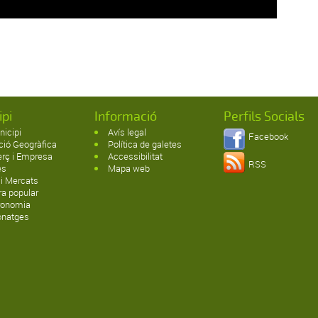
ipi
Informació
Perfils Socials
nicipi
Avís legal
Facebook
ció Geogràfica
Política de galetes
rç i Empresa
Accessibilitat
RSS
es
Mapa web
 i Mercats
ra popular
ronomia
onatges