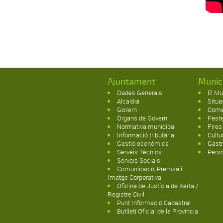
Ajuntament
Munic
Dades Generals
El Mu
Alcaldia
Situa
Govern
Come
Òrgans de Govern
Fest
Normativa municipal
Fires
Informació tributària
Cultu
Gestió econòmica
Gast
Serveis Tècnics
Pers
Serveis Socials
Comunicació, Premsa i
Imatge Corporativa
Oficina de Justícia de Xerta /
Registre Civil
Punt Informació Cadastral
Butlletí Oficial de la Província