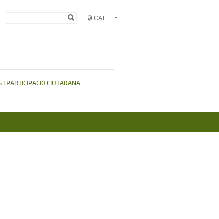
Formulari de
Cerca
cerca
 I PARTICIPACIÓ CIUTADANA