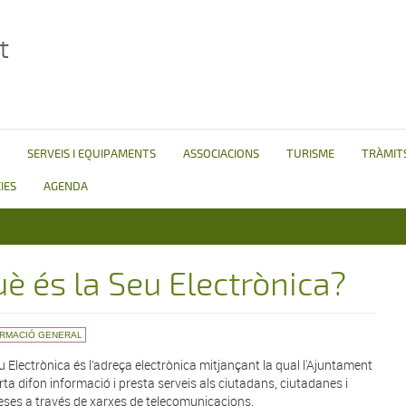
t
SERVEIS I EQUIPAMENTS
ASSOCIACIONS
TURISME
TRÀMITS
IES
AGENDA
è és la Seu Electrònica?
ORMACIÓ GENERAL
u Electrònica és l’adreça electrònica mitjançant la qual l'Ajuntament
rta difon informació i presta serveis als ciutadans, ciutadanes i
ses a través de xarxes de telecomunicacions.