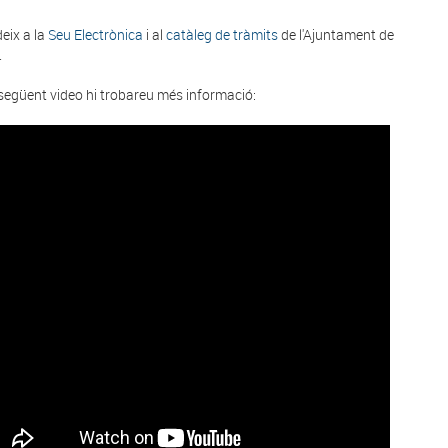
eix a la
Seu Electrònica
i al
catàleg de tràmits
de l'Ajuntament de
.
 següent video hi trobareu més informació: