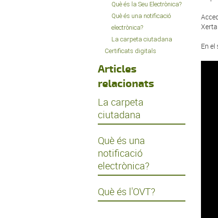
Què és la Seu Electrònica?
Què és una notificació
Acced
Xerta
electrònica?
La carpeta ciutadana
En el
Certificats digitals
Articles
relacionats
La carpeta
ciutadana
Què és una
notificació
electrònica?
Què és l'OVT?